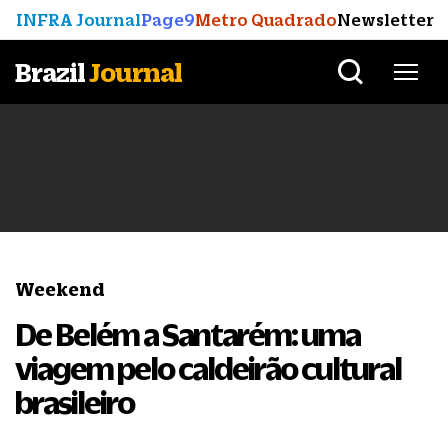
INFRA Journal
Page9
Metro Quadrado
Newsletter
Brazil
Journal
Weekend
De Belém a Santarém: uma
viagem pelo caldeirão cultural
brasileiro