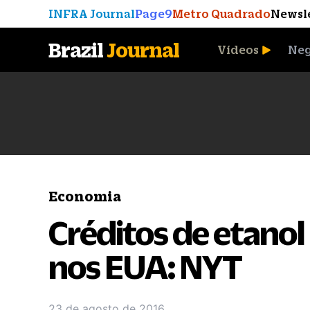
INFRA Journal
Page9
Metro Quadrado
Newsl
Brazil
Journal
Vídeos
Neg
A Moeda que Vingou
Economia
Créditos de etanol
nos EUA: NYT
23 de agosto de 2016