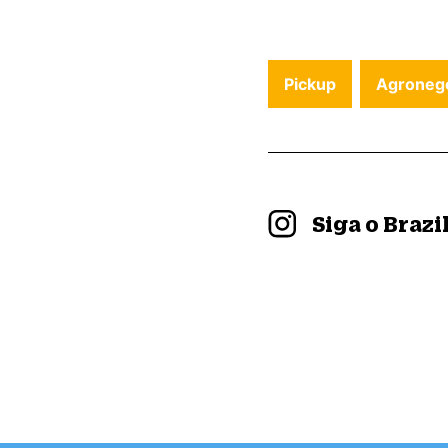
Pickup
Agroneg
Siga o Braz