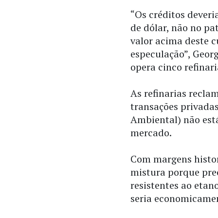
“Os créditos deveri
de dólar, não no pa
valor acima deste c
especulação”, Georg
opera cinco refinari
As refinarias recla
transações privadas
Ambiental) não est
mercado.
Com margens histor
mistura porque prec
resistentes ao etan
seria economicament