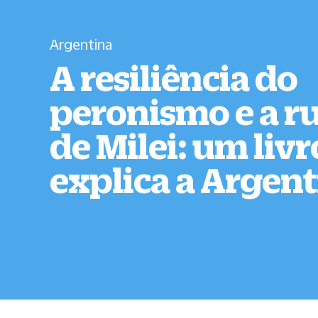
Argentina
A resiliência do
peronismo e a r
de Milei: um liv
explica a Argen