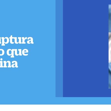
uptura
ro que
tina