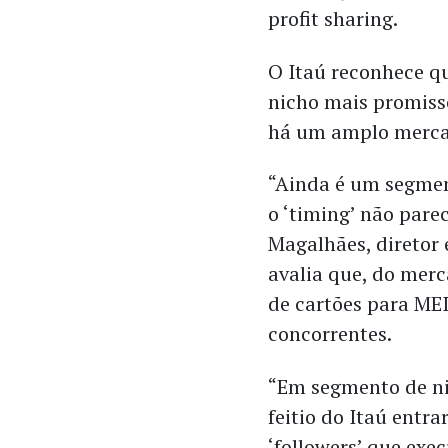
profit sharing.
O Itaú reconhece q
nicho mais promiss
há um amplo mercad
“Ainda é um segmen
o ‘timing’ não pare
Magalhães, diretor 
avalia que, do mer
de cartões para ME
concorrentes.
“Em segmento de ni
feitio do Itaú entra
‘followers’ que ex