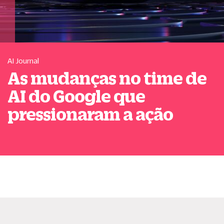
AI Journal
As mudanças no time de
AI do Google que
pressionaram a ação