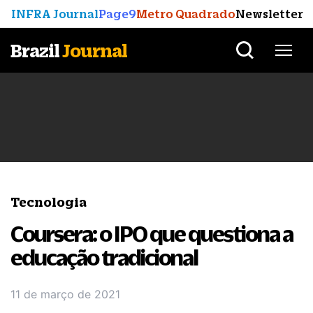
INFRA Journal
Page9
Metro Quadrado
Newsletter
Brazil
Journal
Tecnologia
Coursera: o IPO que questiona a
educação tradicional
11 de março de 2021