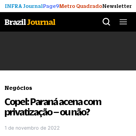
INFRA Journal
Page9
Metro Quadrado
Newsletter
Brazil
Journal
Negócios
Copel: Paraná acena com
privatização – ou não?
1 de novembro de 2022