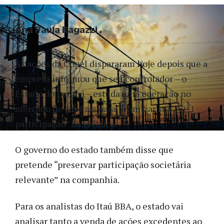
Ana Paula Ragazzi
As ações da Copel dispararam hoje depois que a
empresa informou que seu controlador – o
Estado do Paraná – estuda uma operação no
mercado de capitais para “otimizar sua
participação” na elétrica.
O governo do estado também disse que
pretende “preservar participação societária
relevante” na companhia.
Para os analistas do Itaú BBA, o estado vai
analisar tanto a venda de ações excedentes ao