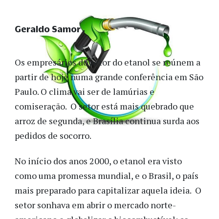
Geraldo Samor
Os empresários do setor do etanol se reúnem a
partir de hoje numa grande conferência em São
Paulo. O clima vai ser de lamúrias e
comiseração. O setor está mais quebrado que
arroz de segunda, e Brasília continua surda aos
pedidos de socorro.
No início dos anos 2000, o etanol era visto
como uma promessa mundial, e o Brasil, o país
mais preparado para capitalizar aquela ideia. O
setor sonhava em abrir o mercado norte-