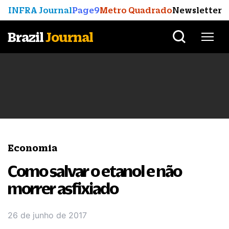
INFRA Journal
Page9
Metro Quadrado
Newsletter
Brazil
Journal
Economia
Como salvar o etanol e não
morrer asfixiado
26 de junho de 2017