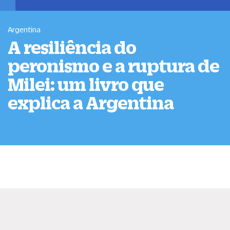
Argentina
A resiliência do
peronismo e a ruptura de
Milei: um livro que
explica a Argentina