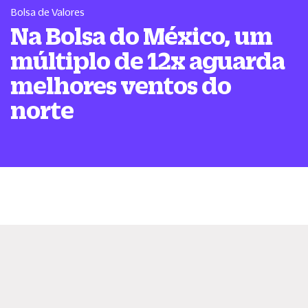
Bolsa de Valores
Na Bolsa do México, um
múltiplo de 12x aguarda
melhores ventos do
norte