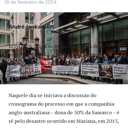
19 de fevereiro de 2024
André Jankavski
LONDRES – No fim de janeiro, cerca de 30
brasileiros munidos de cartazes vieram aqui
para o The Rolls Building, o prédio que abriga o
Judiciário britânico, para protestar contra a
BHP.
Naquele dia se iniciava a discussão do
cronograma do processo em que a companhia
anglo-australiana – dona de 50% da Samarco – é
ré pelo desastre ocorrido em Mariana, em 2015,