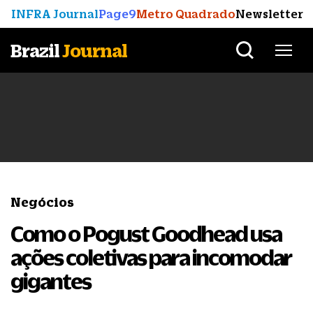
INFRA Journal
Page9
Metro Quadrado
Newsletter
Brazil
Journal
Negócios
Como o Pogust Goodhead usa
ações coletivas para incomodar
gigantes