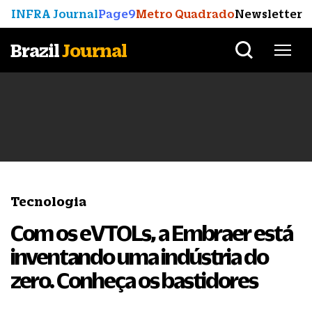
INFRA Journal
Page9
Metro Quadrado
Newsletter
Brazil
Journal
Tecnologia
Com os eVTOLs, a Embraer está
inventando uma indústria do
zero. Conheça os bastidores