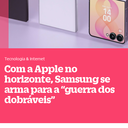
Tecnologia & Internet
Com a Apple no
horizonte, Samsung se
arma para a
“
guerra dos
dobráveis
”