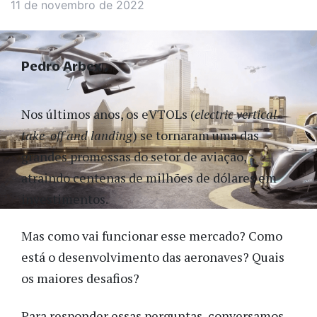
11 de novembro de 2022
Pedro Arbex
Nos últimos anos, os eVTOLs (
electric vertical
take-off and landing
) se tornaram uma das
grandes promessas do setor de aviação,
atraindo centenas de milhões de dólares em
investimentos.
Mas como vai funcionar esse mercado? Como
está o desenvolvimento das aeronaves? Quais
os maiores desafios?
Para responder essas perguntas, conversamos