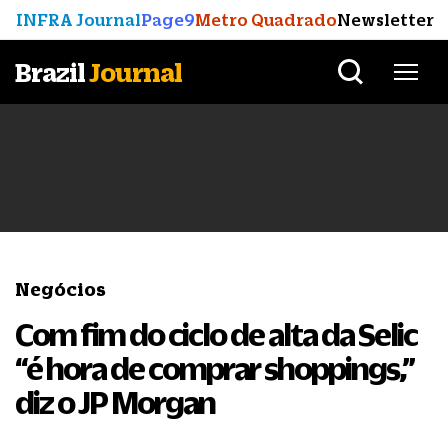
INFRA Journal
Page9
Metro Quadrado
Newsletter
Brazil
Journal
Negócios
Com fim do ciclo de alta da Selic
“é hora de comprar shoppings,”
diz o JP Morgan