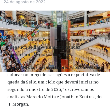
24 de agosto de 2022
Brazil Journal
O ciclo de alta da Selic está finalmente
chegando ao fim — e um dos grandes
beneficiários serão os shoppings.
“Cada vez mais os investidores vão começar a
colocar no preço dessas ações a expectativa de
queda da Selic, um ciclo que deverá iniciar no
segundo trimestre de 2023,” escreveram os
analistas Marcelo Motta e Jonathan Koutras, do
JP Morgan.