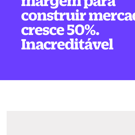
margem para
construir merca
cresce 50%.
Inacreditável