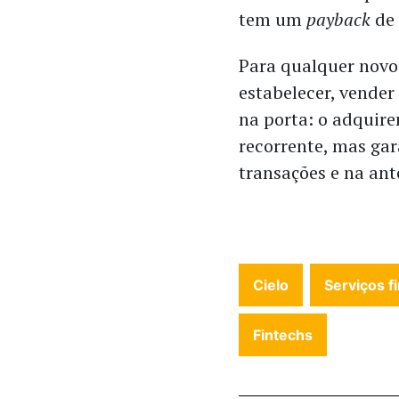
tem um
payback
de 
Para qualquer novo 
estabelecer, vender
na porta: o adquire
recorrente, mas ga
transações e na ant
Cielo
Serviços f
Fintechs