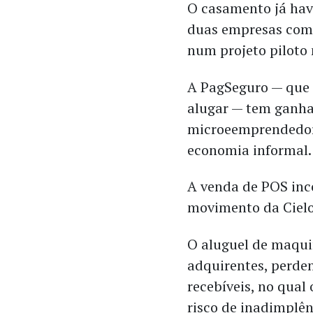
O casamento já havi
duas empresas com
num projeto piloto 
A PagSeguro — que 
alugar — tem ganha
microeemprendedore
economia informal.
A venda de POS inco
movimento da Cielo 
O aluguel de maqui
adquirentes, perde
recebíveis, no qual
risco de inadimplên