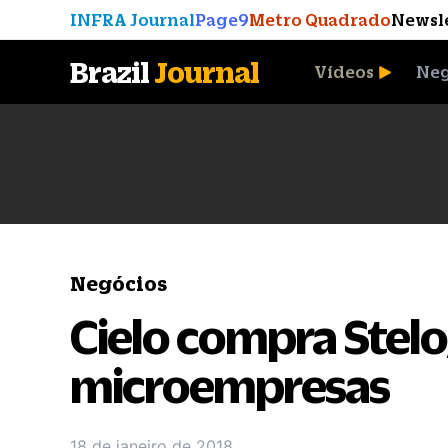
INFRA Journal
Page9
Metro Quadrado
Newsl
Brazil
Journal
Vídeos
Neg
A Moeda que Vingou
Negócios
Cielo compra Stelo
microempresas
18 de janeiro de 2018