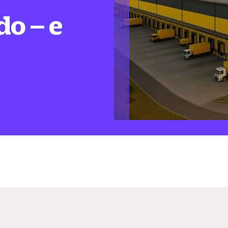
do – e