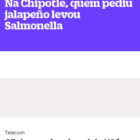
Na Chipotle, quem pediu
jalapeño levou
Salmonella
Telecom