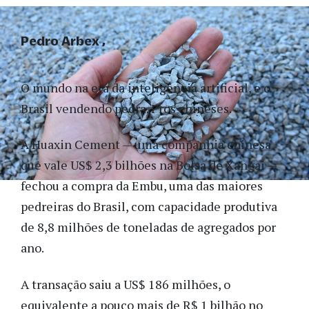
Pedro Arbex
O mundo na era da inteligência artificial, e o
Brasil vendendo pedra. Pros chineses.
A Huaxin Cement — uma companhia chinesa
que vale US$ 2,3 bilhões na Bolsa de Xangai —
fechou a compra da Embu, uma das maiores
pedreiras do Brasil, com capacidade produtiva
de 8,8 milhões de toneladas de agregados por
ano.
A transação saiu a US$ 186 milhões, o
equivalente a pouco mais de R$ 1 bilhão no