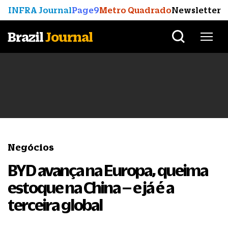
INFRA Journal
Page9
Metro Quadrado
Newsletter
Brazil
Journal
Negócios
BYD avança na Europa, queima
estoque na China – e já é a
terceira global