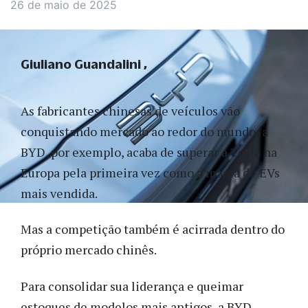
26 de maio de 2025
Giuliano Guandalini
As fabricantes chinesas de veículos vão
conquistando mercado ao redor do mundo; a
BYD, por exemplo, acaba de superar a Tesla na
Europa pela primeira vez como a marca de EVs
mais vendida.
Mas a competição também é acirrada dentro do
próprio mercado chinês.
Para consolidar sua liderança e queimar
estoques de modelos mais antigos, a BYD