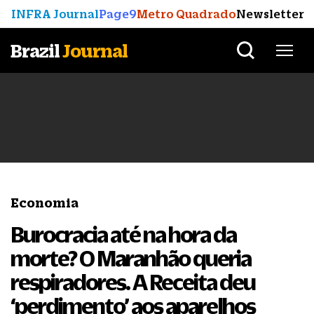
INFRA Journal
Page9
Metro Quadrado
Newsletter
Brazil
Journal
Economia
Burocracia até na hora da
morte? O Maranhão queria
respiradores. A Receita deu
‘perdimento’ aos aparelhos