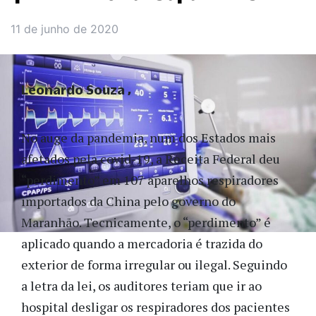
11 de junho de 2020
Leonardo Souza
No auge da pandemia, num dos Estados mais
afetados pela covid-19, a Receita Federal deu
“perdimento” em 107 aparelhos respiradores
importados da China pelo governo do
Maranhão. Tecnicamente, o “perdimento” é
aplicado quando a mercadoria é trazida do
exterior de forma irregular ou ilegal. Seguindo
a letra da lei, os auditores teriam que ir ao
hospital desligar os respiradores dos pacientes