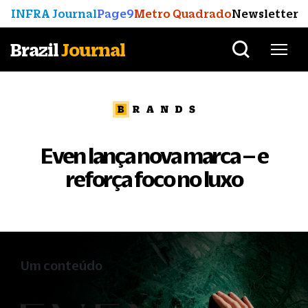
INFRA Journal
Page9
Metro Quadrado
Newsletter
Brazil
Journal
Even lança nova marca – e
reforça foco no luxo
Um conteúdo