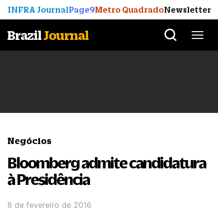
INFRA Journal
Page9
Metro Quadrado
Newsletter
Brazil
Journal
Negócios
Bloomberg admite candidatura
à Presidência
8 de fevereiro de 2016