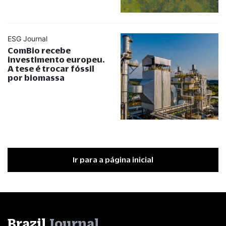
ESG Journal
ComBio recebe
investimento europeu.
A tese é trocar fóssil
por biomassa
Ir para a página inicial
Brazil
Journal