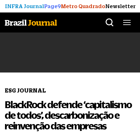
INFRA Journal
Page9
Metro Quadrado
Newsletter
Brazil
Journal
ESG JOURNAL
BlackRock defende ‘capitalismo
de todos’, descarbonização e
reinvenção das empresas