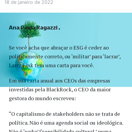
18 de janeiro de 2022
Ana Paula Ragazzi
Se você acha que abraçar o ESG é ceder ao
politicamente correto, ou ‘militar’ para ‘lacrar’,
Larry Fink tem uma carta para você.
Em sua carta anual aos CEOs das empresas
investidas pela BlackRock, o CEO da maior
gestora do mundo escreveu:
“O capitalismo de stakeholders não se trata de
política. Não é uma agenda social ou ideológica.
Não é ‘woke’ [‘sensibilidade cultural,’ numa