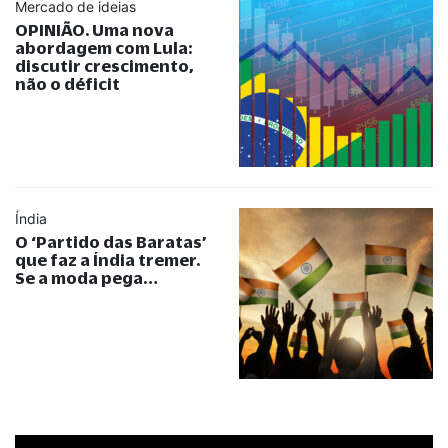
Mercado de ideias
OPINIÃO. Uma nova
abordagem com Lula:
discutir crescimento,
não o déficit
Índia
O ‘Partido das Baratas’
que faz a Índia tremer.
Se a moda pega…