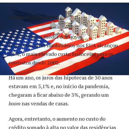
Giuliano Guandalini
A taxa de juros média dos novos
financiamentos imobiliários nos EUA alcançou
7,1%, o mais elevado custo financeiro para os
contratos desde 2002.
Há um ano, os juros das hipotecas de 30 anos
estavam em 5,1% e, no início da pandemia,
chegaram a ficar abaixo de 3%, gerando um
boom
nas vendas de casas.
Agora, entretanto, o aumento no custo do
crédito somado à alta no valor das residências