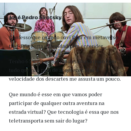
José Pedro Sirotsky
Confesso que quando ouvi falar em metaverso
tive uma certa dificuldade em entender.
Tenho 65 anos e continuo muito curioso com
tudo que não para de acontecer. Mas a
velocidade dos descartes me assusta um pouco.
Que mundo é esse em que vamos poder
participar de qualquer outra aventura na
estrada virtual? Que tecnologia é essa que nos
teletransporta sem sair do lugar?