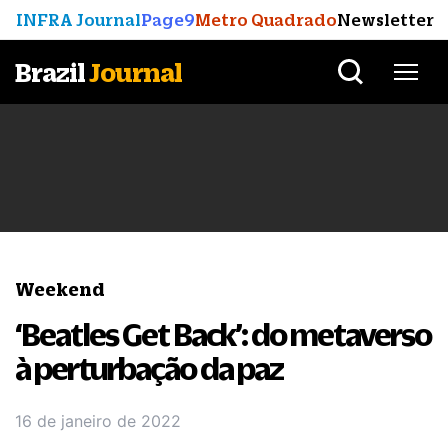
INFRA Journal
Page9
Metro Quadrado
Newsletter
Brazil
Journal
Weekend
‘Beatles Get Back’: do metaverso
à perturbação da paz
16 de janeiro de 2022