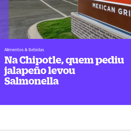
Alimentos & Bebidas
Na Chipotle, quem pediu
jalapeño levou
Salmonella