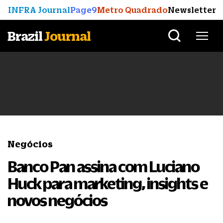
INFRA Journal
Page9
Metro Quadrado
Newsletter
Brazil
Journal
Negócios
Banco Pan assina com Luciano
Huck para marketing, insights e
novos negócios