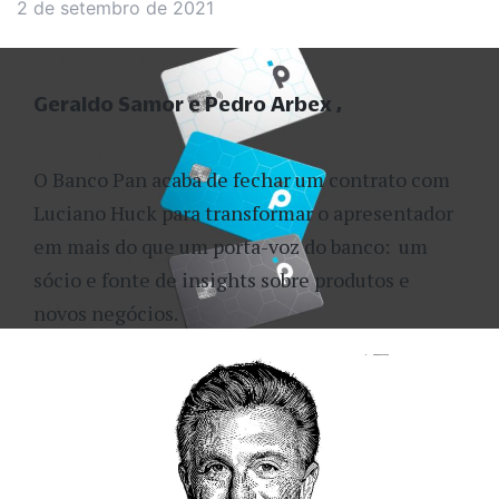
2 de setembro de 2021
Geraldo Samor e Pedro Arbex
O Banco Pan acaba de fechar um contrato com
Luciano Huck para transformar o apresentador
em mais do que um porta-voz do banco: um
sócio e fonte de insights sobre produtos e
novos negócios.