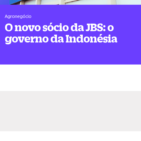
Agronegócio
O novo sócio da JBS: o
governo da Indonésia