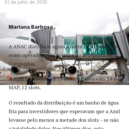
31 de julho de 2019
Mariana Barbosa
A ANAC distribuiu agora à noite os 41 slots que
eram operados pela Avianca no aeroporto de
Congonhas.
A Azul terá direito a 15 slots, a Passaredo, 14 e
MAP, 12 slots.
O resultado da distribuição é um banho de água
fria para investidores que esperavam que a Azul
levasse pelo menos a metade dos slots – se não
a totalidade deles. Nos últimos dias, esta