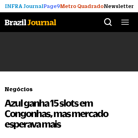
INFRA Journal
Page9
Metro Quadrado
Newsletter
Brazil
Journal
Negócios
Azul ganha 15 slots em
Congonhas, mas mercado
esperava mais