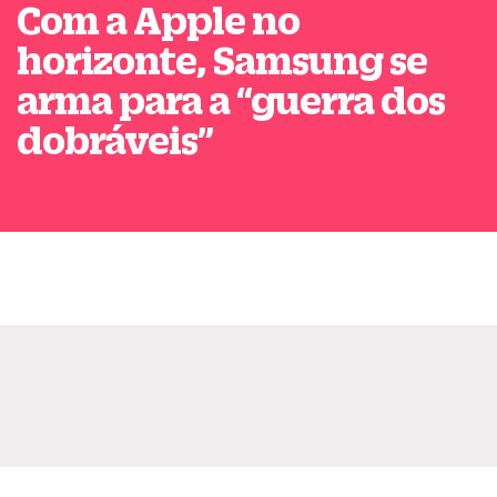
Com a Apple no
horizonte, Samsung se
arma para a
“
guerra dos
dobráveis
”