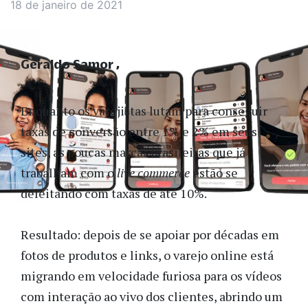
18 de janeiro de 2021
Geraldo Samor
Enquanto os varejistas lutam para conseguir
taxas de conversão entre 1% e 2% em seus
sites, as poucas marcas brasileiras que já
trabalham com o
live commerce
estão se
deleitando com taxas de até 10%.
Resultado: depois de se apoiar por décadas em
fotos de produtos e links, o varejo online está
migrando em velocidade furiosa para os vídeos
com interação ao vivo dos clientes, abrindo um