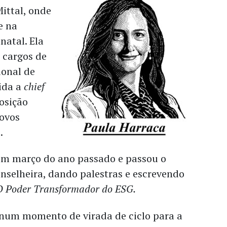
ittal, onde
e na
natal. Ela
 cargos de
ional de
ida a
chief
osição
novos
o.
 em março do ano passado e passou o
nselheira, dando palestras e escrevendo
O Poder Transformador do ESG.
num momento de virada de ciclo para a