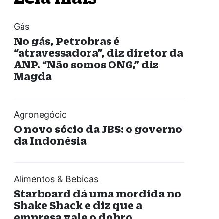
Gás
No gás, Petrobras é
“atravessadora”, diz diretor da
ANP. “Não somos ONG,” diz
Magda
Agronegócio
O novo sócio da JBS: o governo
da Indonésia
Alimentos & Bebidas
Starboard dá uma mordida no
Shake Shack e diz que a
empresa vale o dobro