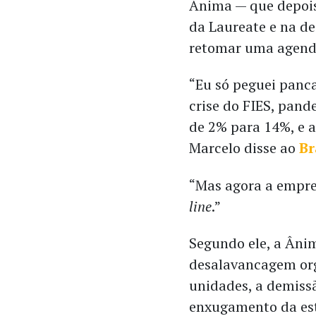
Ânima — que depois
da Laureate e na d
retomar uma agend
“Eu só peguei panc
crise do FIES, pand
de 2% para 14%, e 
Marcelo disse ao
Br
“Mas agora a empres
line
.”
Segundo ele, a Âni
desalavancagem org
unidades, a demissã
enxugamento da es