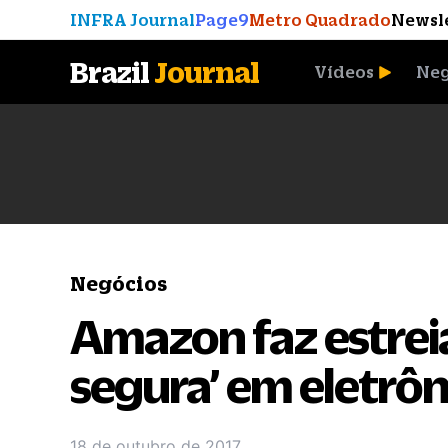
INFRA Journal
Page9
Metro Quadrado
Newsl
Brazil
Journal
Vídeos
Neg
A Moeda que Vingou
Negócios
Amazon faz estreia
segura’ em eletrôn
18 de outubro de 2017