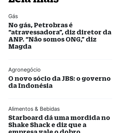
Gás
No gás, Petrobras é
“atravessadora”, diz diretor da
ANP. “Não somos ONG,” diz
Magda
Agronegócio
O novo sócio da JBS: o governo
da Indonésia
Alimentos & Bebidas
Starboard dá uma mordida no
Shake Shack e diz que a
empresa vale o dobro