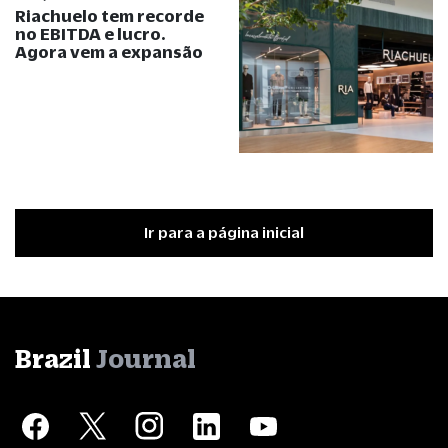
Riachuelo tem recorde
no EBITDA e lucro.
Agora vem a expansão
Ir para a página inicial
Brazil
Journal