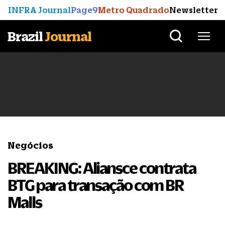
INFRA Journal
Page9
Metro Quadrado
Newsletter
Brazil
Journal
Negócios
BREAKING: Aliansce contrata
BTG para transação com BR
Malls