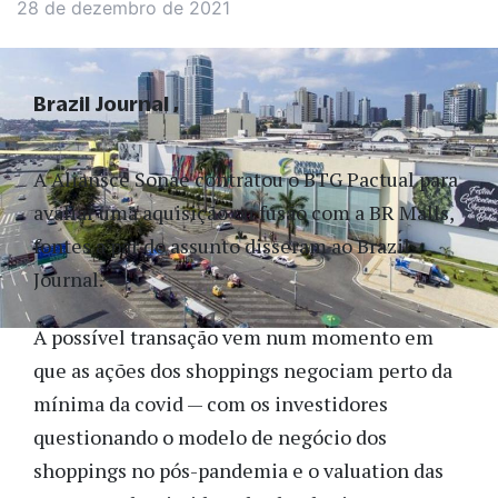
28 de dezembro de 2021
Brazil Journal
A Aliansce Sonae contratou o BTG Pactual para
avaliar uma aquisição ou fusão com a BR Malls,
fontes a par do assunto disseram ao Brazil
Journal.
A possível transação vem num momento em
que as ações dos shoppings negociam perto da
mínima da covid — com os investidores
questionando o modelo de negócio dos
shoppings no pós-pandemia e o valuation das