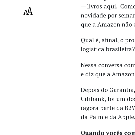
— livros aqui. Com
novidade por semana
que a Amazon não e
Qual é, afinal, o p
logística brasileir
Nessa conversa com 
e diz que a Amazon 
Depois do Garantia,
Citibank, foi um d
(agora parte da B2W
da Palm e da Apple
Quando vocês com