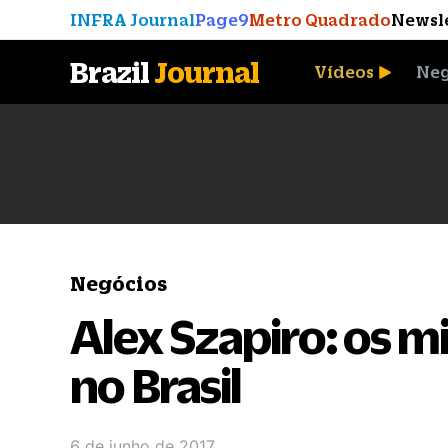
INFRA Journal
Page9
Metro Quadrado
Newsl
Brazil
Journal
Vídeos
Neg
A Moeda que Vingou
Negócios
Alex Szapiro: os 
no Brasil
6 de junho de 2017