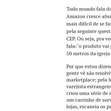
Todo mundo fala da l
Amazon cresce absu
mais difícil de se f
pela seguinte quest
CEP. Ou seja, pra v
fala: ‘o produto vai
50 metros da igreja
Por que estou dizen
gente vê são resolv
marketplace; pela l
varejista estrangei
criou uma série de 
um carrinho de sor
lojas, escaneia os p