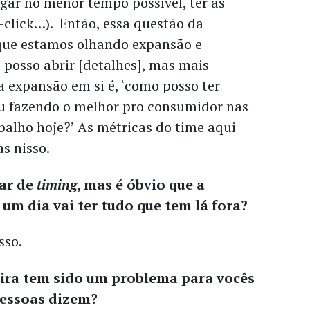
gar no menor tempo possível, ter as
-click…). Então, essa questão da
 que estamos olhando expansão e
 posso abrir [detalhes], mas mais
 expansão em si é, ‘como posso ter
ou fazendo o melhor pro consumidor nas
abalho hoje?’ As métricas do time aqui
s nisso.
lar de
timing
, mas é óbvio que a
um dia vai ter tudo que tem lá fora?
isso.
leira tem sido um problema para vocês
pessoas dizem?