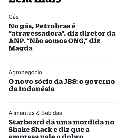
Gás
No gás, Petrobras é
“atravessadora”, diz diretor da
ANP. “Não somos ONG,” diz
Magda
Agronegócio
O novo sócio da JBS: o governo
da Indonésia
Alimentos & Bebidas
Starboard dá uma mordida no
Shake Shack e diz que a
empresa vale o dobro