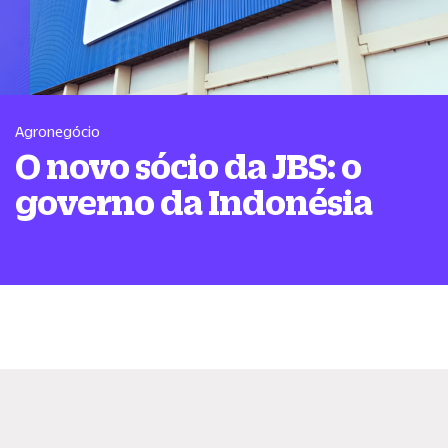
Agronegócio
O novo sócio da JBS: o
governo da Indonésia