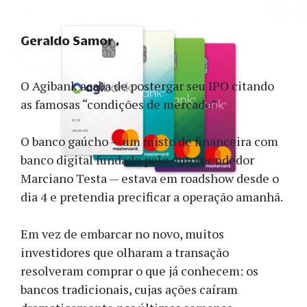
Geraldo Samor
O Agibank acaba de postergar seu IPO citando
as famosas “condições de mercado”.
O banco gaúcho — um misto de financeira com
banco digital fundado pelo empreendedor
Marciano Testa — estava em roadshow desde o
dia 4 e pretendia precificar a operação amanhã.
Em vez de embarcar no novo, muitos
investidores que olharam a transação
resolveram comprar o que já conhecem: os
bancos tradicionais, cujas ações caíram