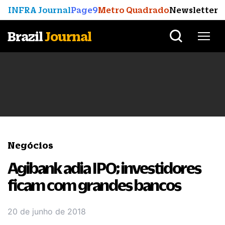
INFRA Journal
Page9
Metro Quadrado
Newsletter
Brazil
Journal
Negócios
Agibank adia IPO; investidores
ficam com grandes bancos
20 de junho de 2018