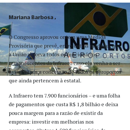
Mariana Barbosa
O Congresso aprovou ontem uma Medida
Provisória que prevê, entre outras medidas, que
a União absorva todos os funcionários
remanescentes da Infraero caso ela venha a ser
extinta após a concessão de todos os aeroportos
que ainda pertencem à estatal.
A Infraero tem 7.900 funcionários – e uma folha
de pagamentos que custa R$ 1,8 bilhão e deixa
pouca margem para a razão de existir da
empresa: investir em melhorias nos