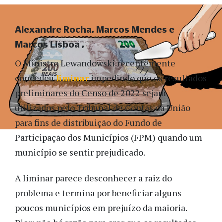
Alexandre Rocha, Marcos Mendes e
Marcos Lisboa
O Ministro Lewandowski recentemente
concedeu
liminar
impedindo que os resultados
preliminares do Censo de 2022 sejam
utilizados pelo Tribunal de Contas da União
para fins de distribuição do Fundo de
Participação dos Municípios (FPM) quando um
município se sentir prejudicado.
A liminar parece desconhecer a raiz do
problema e termina por beneficiar alguns
poucos municípios em prejuízo da maioria.