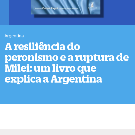
Argentina
A resiliência do
peronismo e a ruptura de
Milei: um livro que
explica a Argentina