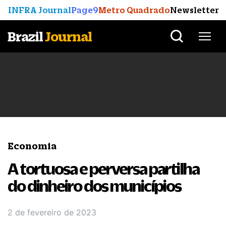
INFRA Journal
Page9
Metro Quadrado
Newsletter
Brazil
Journal
Economia
A tortuosa e perversa partilha
do dinheiro dos municípios
2 de fevereiro de 2023