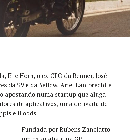
a, Elie Horn, o ex-CEO da Renner, José
res da 99 e da Yellow, Ariel Lambrecht e
tão apostando numa startup que aluga
dores de aplicativos, uma derivada do
pis e iFoods.
Fundada por Rubens Zanelatto —
um ex-analista na GP