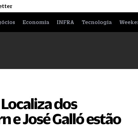
etter
ócios
Economia
INFRA
Tecnologia
Weeke
 Localiza dos
n e José Galló estão