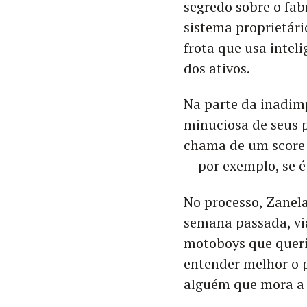
segredo sobre o fab
sistema proprietár
frota que usa inteli
dos ativos.
Na parte da inadimp
minuciosa de seus p
chama de um score s
— por exemplo, se é
No processo, Zanel
semana passada, vi
motoboys que queri
entender melhor o pe
alguém que mora a 