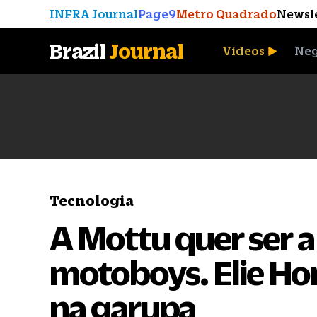
INFRA Journal
Page9
Metro Quadrado
Newsl
Brazil
Journal
Vídeos
Neg
A Moeda que Vingou
Tecnologia
A Mottu quer ser a
motoboys. Elie Hor
na garupa