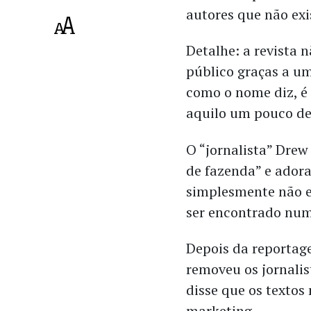
autores que não exis
Detalhe: a revista n
público graças a u
como o nome diz, é
aquilo um pouco d
O “jornalista” Drew
de fazenda” e adora
simplesmente não ex
ser encontrado num
Depois da reporta
removeu os jornalist
disse que os texto
marketing.