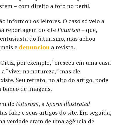
tem – com direito a foto no perfil.
ão informou os leitores. O caso só veio a
ma reportagem do site
Futurism
– que,
 entusiasta do futurismo, mas achou
emais e
denunciou
a revista.
 Ortiz, por exemplo, “cresceu em uma casa
 a “viver na natureza,” mas ele
iste. Seu retrato, no alto do artigo, pode
 banco de imagens.
gem do
Futurism
, a
Sports Illustrated
as fake e seus artigos do site. Em seguida,
s na verdade eram de uma agência de