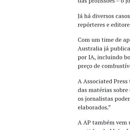
das profissões – o 
Já há diversos caso
repórteres e editore
Com um time de ape
Australia já public
por IA, incluindo bo
preço de combustíve
A Associated Press 
das matérias sobre 
os jornalistas pod
elaborados.”
A AP também vem ut