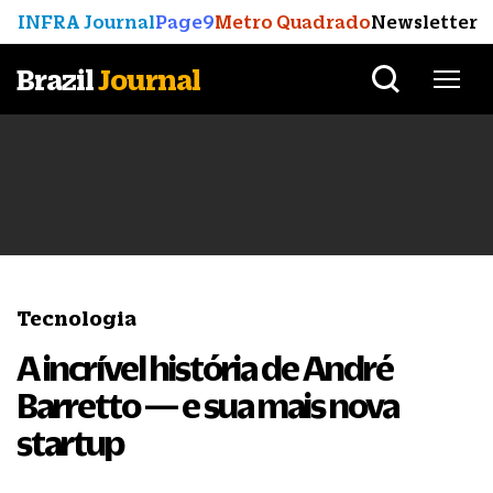
INFRA Journal
Page9
Metro Quadrado
Newsletter
Brazil
Journal
Tecnologia
A incrível história de André
Barretto — e sua mais nova
startup