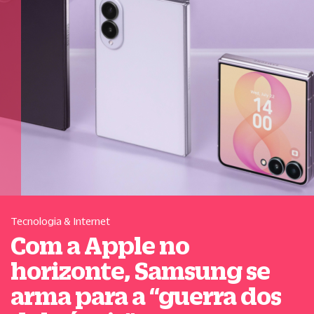
Tecnologia & Internet
Com a Apple no
horizonte, Samsung se
arma para a
“
guerra dos