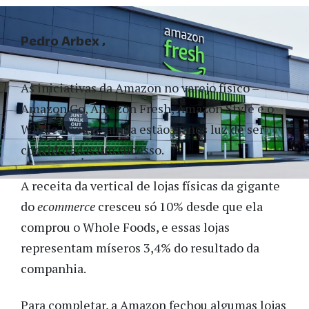
Pedro Arbex
As iniciativas da Amazon no varejo físico –
Amazon Go, Amazon Fresh, Amazon Style e o
Whole Foods – ainda estão a anos luz de ser
consideradas um sucesso.
A receita da vertical de lojas físicas da gigante
do
ecommerce
cresceu só 10% desde que ela
comprou o Whole Foods, e essas lojas
representam míseros 3,4% do resultado da
companhia.
Para completar, a Amazon fechou algumas lojas