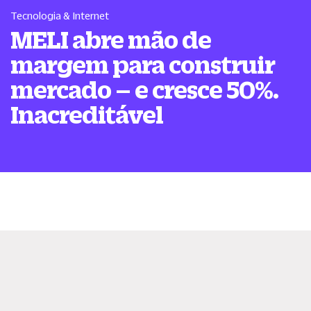
Tecnologia & Internet
MELI abre mão de
margem para construir
mercado – e cresce 50%.
Inacreditável