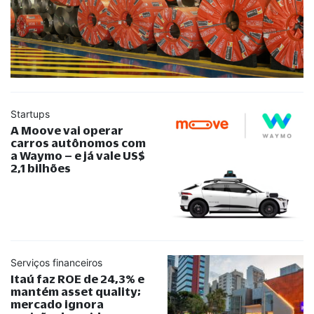
Startups
A Moove vai operar
carros autônomos com
a Waymo – e já vale US$
2,1 bilhões
Serviços financeiros
Itaú faz ROE de 24,3% e
mantém asset quality;
mercado ignora