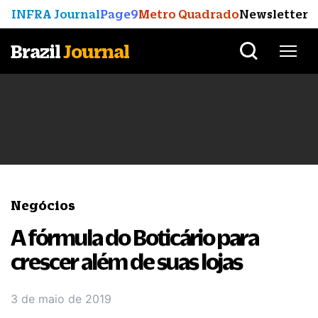
INFRA Journal
Page9
Metro Quadrado
Newsletter
Brazil
Journal
Negócios
A fórmula do Boticário para
crescer além de suas lojas
3 de maio de 2019