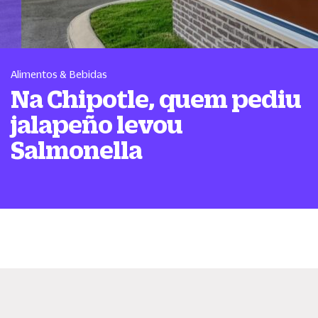
Alimentos & Bebidas
Na Chipotle, quem pediu
jalapeño levou
Salmonella