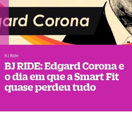
BJ Ride
BJ RIDE: Edgard Corona e
o dia em que a Smart Fit
quase perdeu tudo