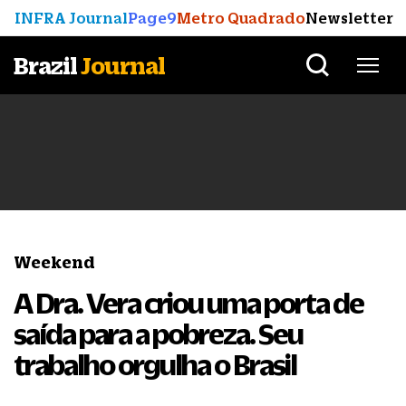
INFRA Journal
Page9
Metro Quadrado
Newsletter
Brazil
Journal
Weekend
A Dra. Vera criou uma porta de
saída para a pobreza. Seu
trabalho orgulha o Brasil