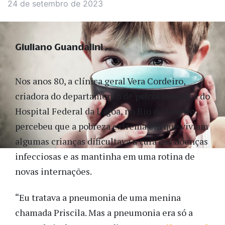
24 de setembro de 2023
Giuliano Guandalini
Nos anos 80, a clínica geral Vera Cordeiro,
criadora do departamento de psicossomática do
Hospital Federal da Lagoa, no Rio de Janeiro,
percebeu que a pobreza extrema em que viviam
algumas crianças dificultava a cura das doenças
infecciosas e as mantinha em uma rotina de
novas internações.
“Eu tratava a pneumonia de uma menina
chamada Priscila. Mas a pneumonia era só a