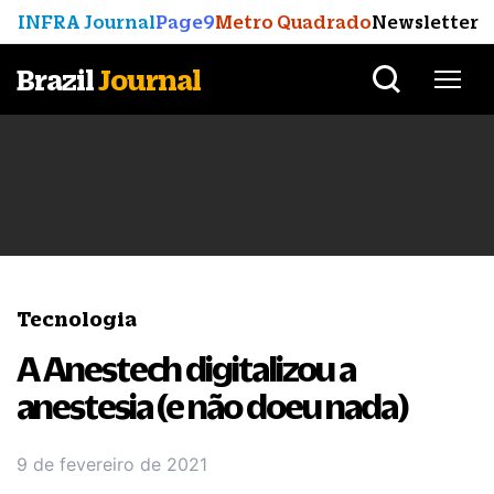
INFRA Journal
Page9
Metro Quadrado
Newsletter
Brazil
Journal
Tecnologia
A Anestech digitalizou a
anestesia (e não doeu nada)
9 de fevereiro de 2021