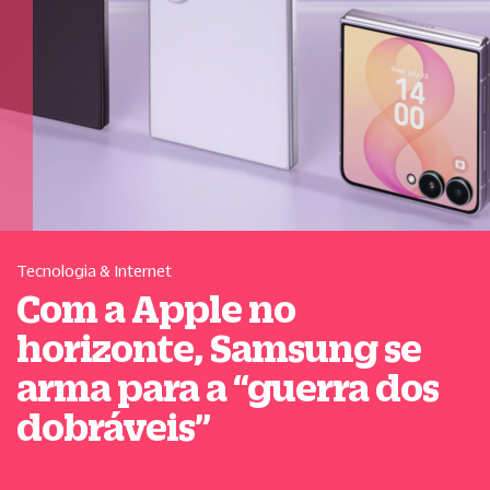
Tecnologia & Internet
Com a Apple no
horizonte, Samsung se
arma para a
“
guerra dos
dobráveis
”