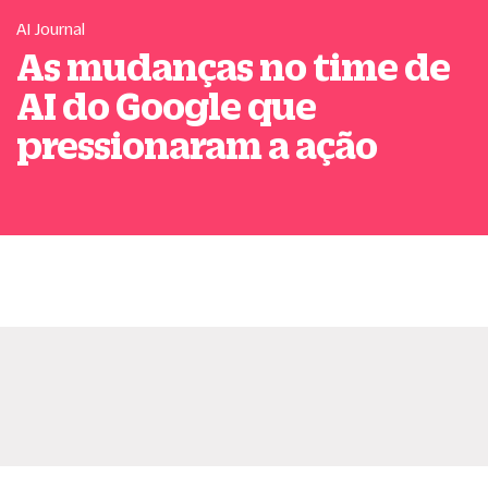
AI Journal
As mudanças no time de
AI do Google que
pressionaram a ação