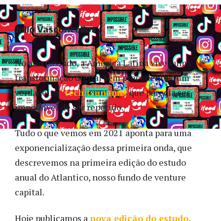
Julio Vasconcellos
No ano passado, a América Latina viveu uma
transformação digital sem precedentes, um
verdadeiro
“tech tsunami”
que parecia ser
impossível de ser repetido.
Tudo o que vemos em 2021 aponta para uma
exponencialização dessa primeira onda, que
descrevemos na primeira edição do estudo
anual do Atlantico, nosso fundo de venture
capital.
Hoje publicamos a
nova edição do estudo
,