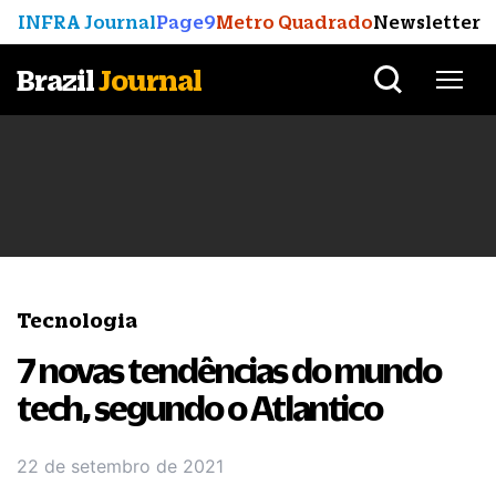
INFRA Journal
Page9
Metro Quadrado
Newsletter
Brazil
Journal
Tecnologia
7 novas tendências do mundo
tech, segundo o Atlantico
22 de setembro de 2021