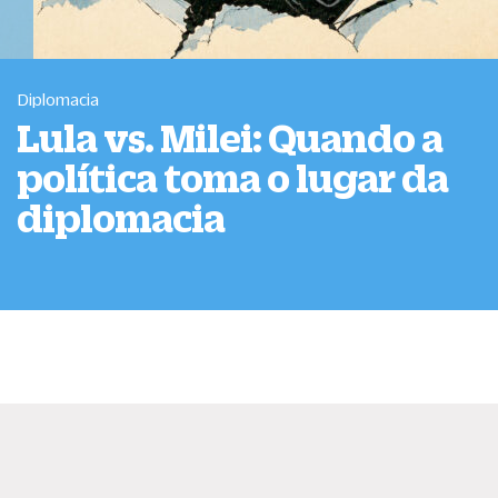
Diplomacia
Lula vs. Milei: Quando a
política toma o lugar da
diplomacia