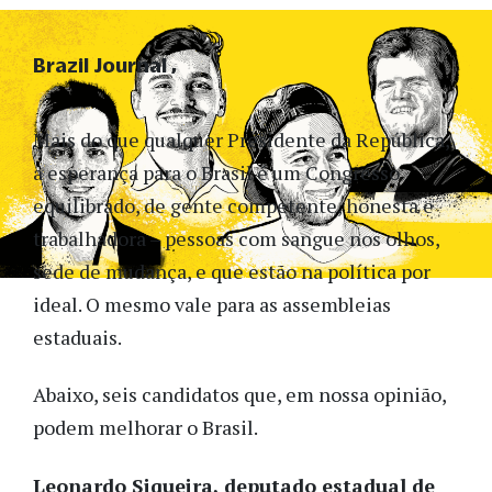
Brazil Journal
Mais do que qualquer Presidente da República,
a esperança para o Brasil é um Congresso
equilibrado, de gente competente, honesta e
trabalhadora – pessoas com sangue nos olhos,
sede de mudança, e que estão na política por
ideal.
O mesmo vale para as assembleias
estaduais.
Abaixo, seis candidatos que, em nossa opinião,
podem melhorar o Brasil.
Leonardo Siqueira, deputado estadual de