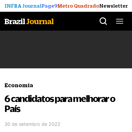
INFRA Journal
Page9
Metro Quadrado
Newsletter
Brazil
Journal
Economia
6 candidatos para melhorar o
País
30 de setembro de 2022