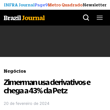
INFRA Journal
Page9
Metro Quadrado
Newsletter
Brazil
Journal
Negócios
Zimerman usa derivativos e
chega a 43% da Petz
20 de fevereiro de 2024