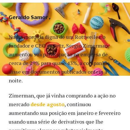
Geraldo Samor
Numa mordida digna de um Rottweiler, o
fundador e CEO da Petz, Sergio Zimerman,
aumentou sua participação na empresa de
cerca de 29% para quase 43%, a companhia
disse em documentos publicados ontem à
noite.
Zimerman, que já vinha comprando a ação no
mercado
desde agosto
, continuou
aumentando sua posição em janeiro e fevereiro
usando uma série de derivativos que lhe