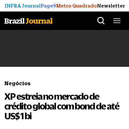
INFRA Journal
Page9
Metro Quadrado
Newsletter
Brazil
Journal
Negócios
XP estreia no mercado de
crédito global com bond de até
US$ 1 bi