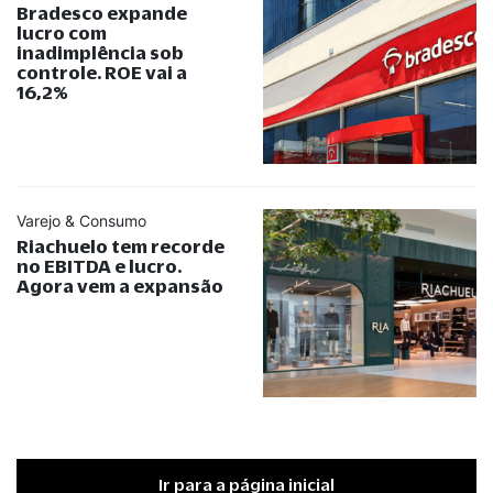
Bradesco expande
lucro com
inadimplência sob
controle. ROE vai a
16,2%
Varejo & Consumo
Riachuelo tem recorde
no EBITDA e lucro.
Agora vem a expansão
Ir para a página inicial