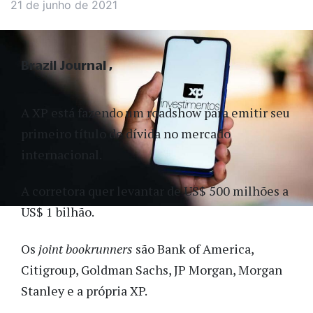
21 de junho de 2021
Brazil Journal
A XP está fazendo um roadshow para emitir seu
primeiro título de dívida no mercado
internacional.
A corretora quer levantar de US$ 500 milhões a
US$ 1 bilhão.
Os
joint bookrunners
são Bank of America,
Citigroup, Goldman Sachs, JP Morgan, Morgan
Stanley e a própria XP.