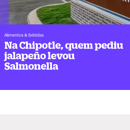
Alimentos & Bebidas
Na Chipotle, quem pediu
jalapeño levou
Salmonella