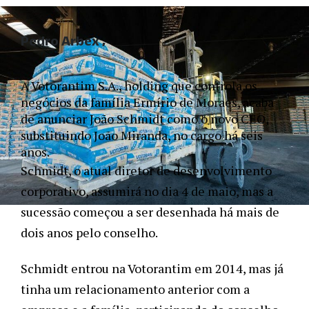
Pedro Arbex
A Votorantim S.A., holding que controla os 
negócios da família Ermírio de Moraes, acaba 
de anunciar João Schmidt como o novo CEO, 
substituindo João Miranda, no cargo há seis 
anos. 
Schmidt, o atual diretor de desenvolvimento 
corporativo, assumirá no dia 4 de maio, mas a 
sucessão começou a ser desenhada há mais de 
dois anos pelo conselho. 
Schmidt entrou na Votorantim em 2014, mas já 
tinha um relacionamento anterior com a 