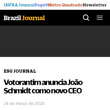
INFRA Journal
Page9
Metro Quadrado
Newsletter
Brazil
Journal
ESG JOURNAL
Votorantim anuncia João
Schmidt como novo CEO
24 de março de 2020