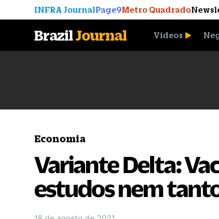
INFRA Journal
Page9
Metro Quadrado
Newsl
Brazil
Journal
Vídeos
Neg
A Moeda que Vingou
Economia
Variante Delta: Vac
estudos nem tant
18 de agosto de 2021