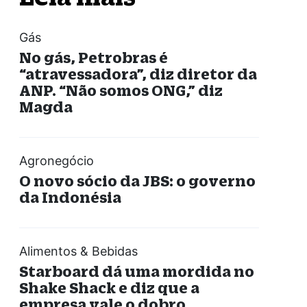
Gás
No gás, Petrobras é
“atravessadora”, diz diretor da
ANP. “Não somos ONG,” diz
Magda
Agronegócio
O novo sócio da JBS: o governo
da Indonésia
Alimentos & Bebidas
Starboard dá uma mordida no
Shake Shack e diz que a
empresa vale o dobro