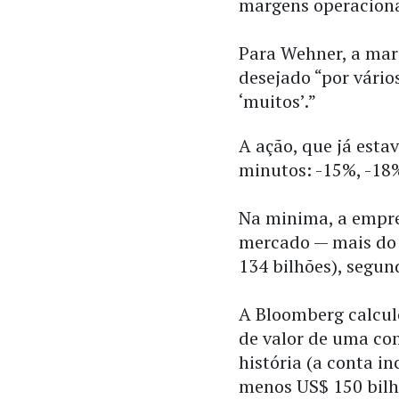
margens operacionai
Para Wehner, a mar
desejado “por vário
‘muitos’.”
A ação, que já est
minutos: -15%, -18
Na minima, a empre
mercado — mais do 
134 bilhões), segun
A Bloomberg calcul
de valor de uma c
história (a conta i
menos US$ 150 bilh