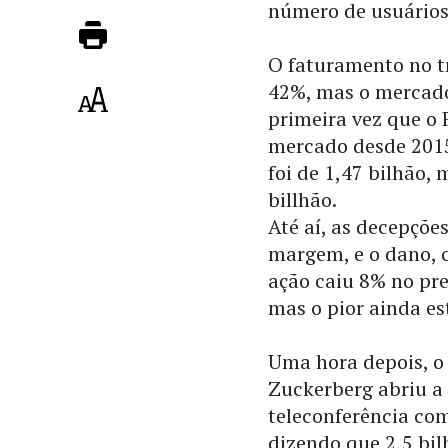
número de usuários
O faturamento no tr
42%, mas o mercado 
primeira vez que o 
mercado desde 2015.
foi de 1,47 bilhão,
billhão.
Até aí, as decepçõe
margem, e o dano, c
ação caiu 8% no pr
mas o pior ainda est
Uma hora depois, 
Zuckerberg abriu a
teleconferência com
dizendo que 2,5 bil