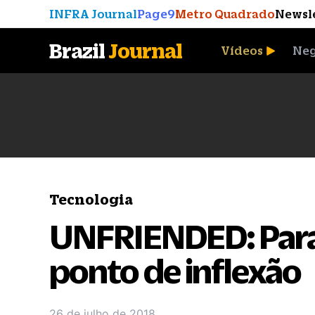
INFRA Journal
Page9
Metro Quadrado
Newsl
Brazil
Journal
Vídeos
Neg
A Moeda que Vingou
Tecnologia
UNFRIENDED: Para
ponto de inflexão
26 de julho de 2018