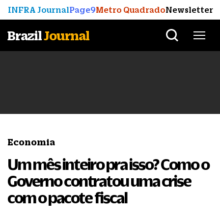
INFRA Journal
Page9
Metro Quadrado
Newsletter
Brazil
Journal
Economia
Um mês inteiro pra isso? Como o
Governo contratou uma crise
com o pacote fiscal