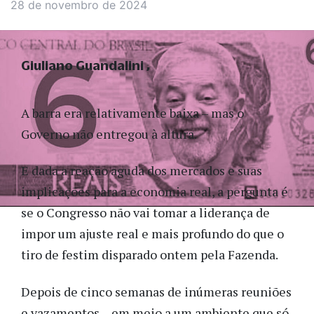
28 de novembro de 2024
Giuliano Guandalini
A barra era relativamente baixa – mas o
Governo não entregou à altura.
E dada a reação aguda dos mercados e suas
implicações para a economia real, a pergunta é
se o Congresso não vai tomar a liderança de
impor um ajuste real e mais profundo do que o
tiro de festim disparado ontem pela Fazenda.
Depois de cinco semanas de inúmeras reuniões
e vazamentos – em meio a um ambiente que só