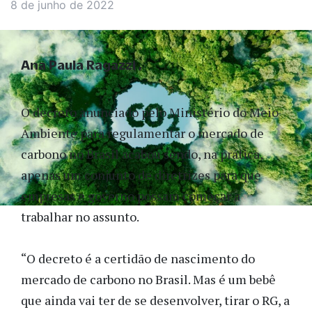
8 de junho de 2022
Ana Paula Ragazzi
O decreto anunciado pelo Ministério do Meio
Ambiente para regulamentar o mercado de
carbono no Brasil acabou sendo, na prática,
apenas um conjunto de diretrizes para que
empresas e governo possam começar a
trabalhar no assunto.
“O decreto é a certidão de nascimento do
mercado de carbono no Brasil. Mas é um bebê
que ainda vai ter de se desenvolver, tirar o RG, a