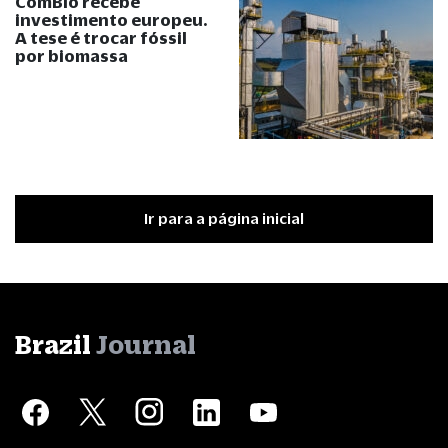
ComBio recebe
investimento europeu.
A tese é trocar fóssil
por biomassa
Ir para a página inicial
Brazil
Journal