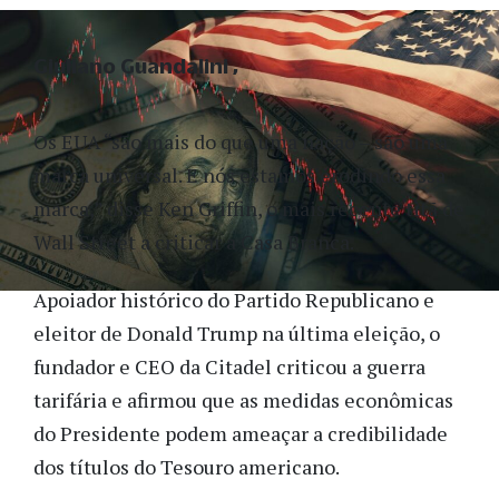
Giuliano Guandalini
Os EUA “são mais do que uma nação – são uma
marca universal. E nós estamos erodindo essa
marca,” disse Ken Griffin, o mais recente titã de
Wall Street a criticar a Casa Branca.
Apoiador histórico do Partido Republicano e
eleitor de Donald Trump na última eleição, o
fundador e CEO da Citadel criticou a guerra
tarifária e afirmou que as medidas econômicas
do Presidente podem ameaçar a credibilidade
dos títulos do Tesouro americano.