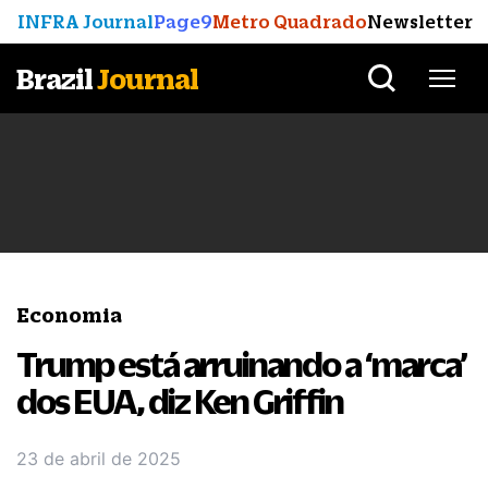
INFRA Journal
Page9
Metro Quadrado
Newsletter
Brazil
Journal
Economia
Trump está arruinando a ‘marca’
dos EUA, diz Ken Griffin
23 de abril de 2025