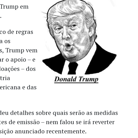
e Trump em
.
co de regras
a os
is, Trump vem
r o apoio – e
doações – dos
tria
ericana e das
deu detalhes sobre quais serão as medidas
tes de emissão – nem falou se irá reverter
nsição anunciado recentemente.