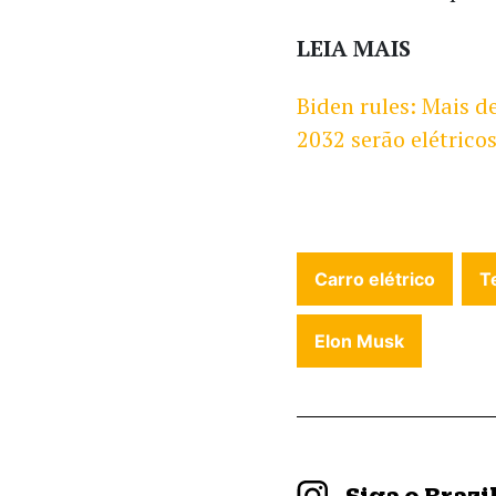
LEIA MAIS
Biden rules: Mais d
2032 serão elétrico
Carro elétrico
T
Elon Musk
Siga o Braz