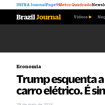
INFRA Journal
Page9
Metro Quadrado
Newsl
Brazil
Journal
Vídeos
Neg
A Moeda que Vingou
Economia
Trump esquenta a 
carro elétrico. É si
29 de maio de 2024