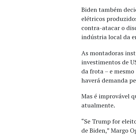
Biden também decid
elétricos produzido
contra-atacar o dis
indústria local da 
As montadoras ins
investimentos de US
da frota – e mesmo
haverá demanda pelo
Mas é improvável qu
atualmente.
“Se Trump for elei
de Biden,” Margo Og