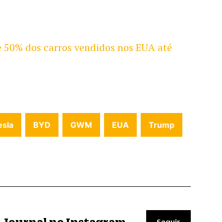
e 50% dos carros vendidos nos EUA até
s
esla
BYD
GWM
EUA
Trump
il Journal no Instagram
Seguir