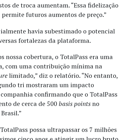
ustos de troca aumentam. “Essa fidelização
s permite futuros aumentos de preço.”
icialmente havia subestimado o potencial
versas fortalezas da plataforma.
 nossa cobertura, o TotalPass era uma
a, com uma contribuição mínima na
ure
limitado,” diz o relatório. “No entanto,
egundo tri mostraram um impacto
 a companhia confirmando que o TotalPass
ento de cerca de 500
basis points
no
Brasil.”
 TotalPass possa ultrapassar os 7 milhões
ximos cinco anos e atingir um lucro bruto