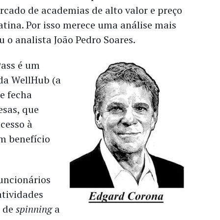
rcado de academias de alto valor e preço
tina. Por isso merece uma análise mais
u o analista João Pedro Soares.
Pass é um
 da WellHub (a
e fecha
sas, que
cesso à
m benefício
uncionários
tividades
s de
spinning
a