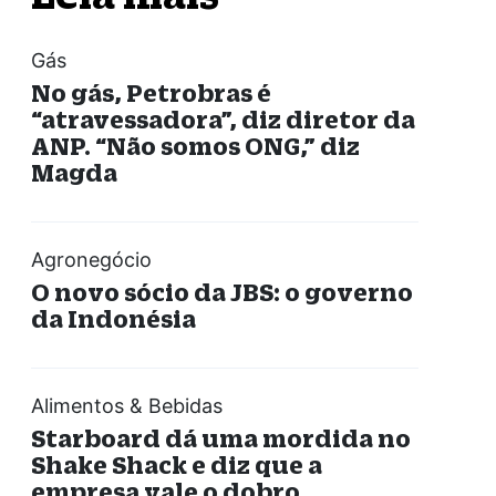
Gás
No gás, Petrobras é
“atravessadora”, diz diretor da
ANP. “Não somos ONG,” diz
Magda
Agronegócio
O novo sócio da JBS: o governo
da Indonésia
Alimentos & Bebidas
Starboard dá uma mordida no
Shake Shack e diz que a
empresa vale o dobro