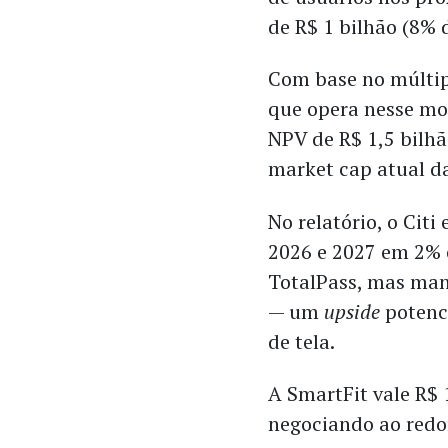
de R$ 1 bilhão (8% 
Com base no múltip
que opera nesse mod
NPV de R$ 1,5 bilhã
market cap atual d
No relatório, o Citi
2026 e 2027 em 2% 
TotalPass, mas man
— um
upside
potenci
de tela.
A SmartFit vale R$ 
negociando ao redor