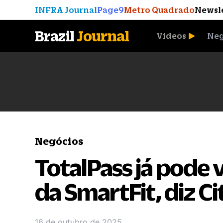
INFRA Journal
Page9
Metro Quadrado
Newsl
Brazil
Journal
Vídeos
Neg
A Moeda que Vingou
Negócios
TotalPass já pode v
da SmartFit, diz Cit
16 de outubro de 2025