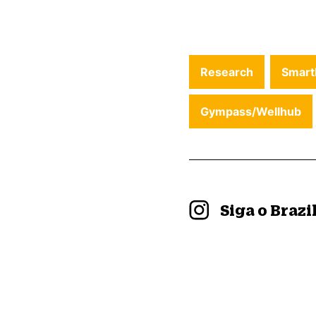
Research
Smart
Gympass/Wellhub
Siga o Braz