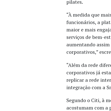
pilates.
“À medida que mais
funcionários, a pl
maior e mais engaja
serviços de bem-est
aumentando assim s
corporativos,” escr
“Além da rede dife
corporativos já est
replicar a rede int
integração com a S
Segundo o Citi, à m
acostumam com a pl