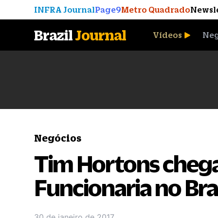
INFRA Journal
Page9
Metro Quadrado
Newsl
Brazil
Journal
Vídeos
Neg
A Moeda que Vingou
Negócios
Tim Hortons chega
Funcionaria no Bra
30 de janeiro de 2017