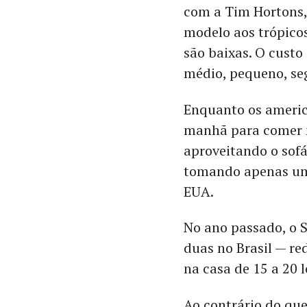
com a Tim Hortons,
modelo aos trópico
são baixas. O custo 
médio, pequeno, se
Enquanto os americ
manhã para comer n
aproveitando o sofá 
tomando apenas um 
EUA.
No ano passado, o S
duas no Brasil — re
na casa de 15 a 20 
Ao contrário do qu