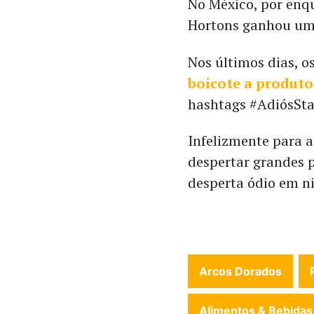
No México, por enq
Hortons ganhou um
Nos últimos dias, 
boicote a produto
hashtags #AdiósSt
Infelizmente para a
despertar grandes p
desperta ódio em n
Arcos Dorados
Alimentos & Bebidas