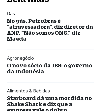
Gás
No gás, Petrobras é
“atravessadora”, diz diretor da
ANP. “Não somos ONG,” diz
Magda
Agronegócio
O novo sócio da JBS: o governo
da Indonésia
Alimentos & Bebidas
Starboard dá uma mordida no
Shake Shack e diz que a
empresa vale o dobro