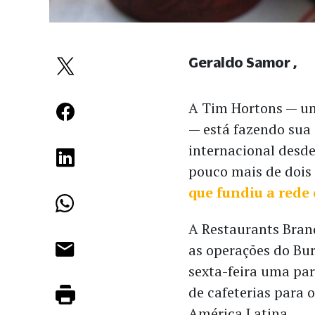
Geraldo Samor
A Tim Hortons — u
— está fazendo sua
internacional desd
pouco mais de dois
que fundiu a rede
A Restaurants Bran
as operações do Bu
sexta-feira uma par
de cafeterias para 
América Latina.