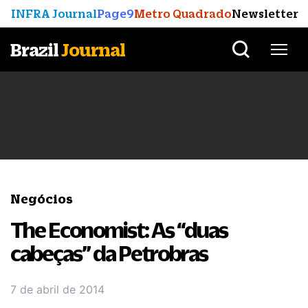
INFRA Journal
Page9
Metro Quadrado
Newsletter
Brazil
Journal
Negócios
The Economist: As “duas
cabeças” da Petrobras
7 de abril de 2014