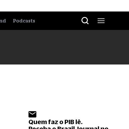
nd
Podcasts
Quem faz o PIB lê.
Receba o Brazil Journal no