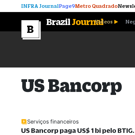
INFRA Journal
Page9
Metro Quadrado
Newsl
Brazil
Journal
Vídeos
Neg
A Moeda que Vingou
US Bancorp
Serviços financeiros
US Bancorp paga US$ 1 bi pelo BTIG.